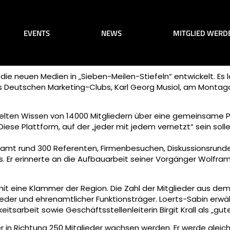
EVENTS
NEWS
MITGLIED WERD
ie neuen Medien in „Sieben-Meilen-Stiefeln“ entwickelt. Es 
 Deutschen Marketing-Clubs, Karl Georg Musiol, am Montag
elten Wissen von 14 000 Mitgliedern über eine gemeinsame Pla
Diese Plattform, auf der „jeder mit jedem vernetzt“ sein sol
sgesamt rund 300 Referenten, Firmenbesuchen, Diskussionsrun
 Er erinnerte an die Aufbauarbeit seiner Vorgänger Wolfram
t eine Klammer der Region. Die Zahl der Mitglieder aus dem
der und ehrenamtlicher Funktionsträger. Loerts-Sabin erwähn
itsarbeit sowie Geschäftsstellenleiterin Birgit Krall als „gut
iter in Richtung 250 Mitglieder wachsen werden. Er werde gl