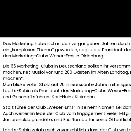
Das Marketing habe sich in den vergangenen Jahren durch d
ein „komplexes Thema“ geworden, sagte der Präsident des
des Marketing-Clubs Weser-Ems in Oldenburg.
Die 66 Marketing-Clubs in Deutschland sollten ihr versamm
machen, riet Musiol vor rund 200 Gästen im Alten Landtag. 
machen“.
Man blicke voller Stolz auf 20 interessante Jahre mit in
Loerts-Sabin als Präsident des Marketing-Clubs Weser-Ems.
und Geschäftsführers Karl-Heinz Kleimann.
Stolz führe der Club „Weser-Ems“ in seinem Namen sei dami
Auch weiterhin lebe der Club vom Engagement vieler Mitglie
Juniorenclub gründete, und Eric Romba für seine Öffentlichke
Loerts-Sabin zeigte sich zuversichtlich, dass der Club we