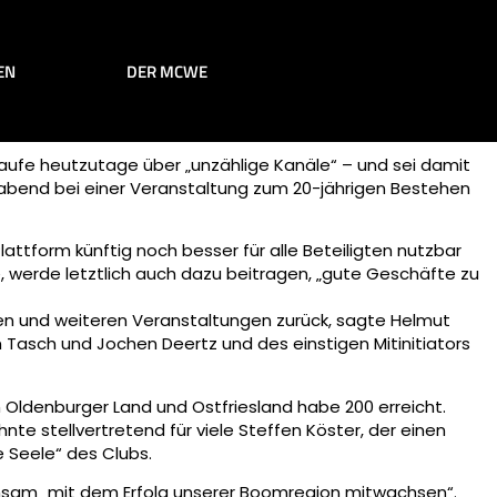
EN
DER MCWE
laufe heutzutage über „unzählige Kanäle“ – und sei damit
abend bei einer Veranstaltung zum 20-jährigen Bestehen
ttform künftig noch besser für alle Beteiligten nutzbar
le, werde letztlich auch dazu beitragen, „gute Geschäfte zu
den und weiteren Veranstaltungen zurück, sagte Helmut
 Tasch und Jochen Deertz und des einstigen Mitinitiators
 Oldenburger Land und Ostfriesland habe 200 erreicht.
te stellvertretend für viele Steffen Köster, der einen
e Seele“ des Clubs.
eichsam „mit dem Erfolg unserer Boomregion mitwachsen“.