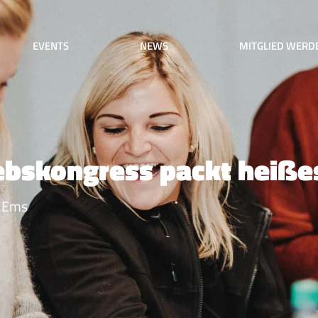
EVENTS
NEWS
MITGLIED WERD
ebskongress packt heiße
r Ems