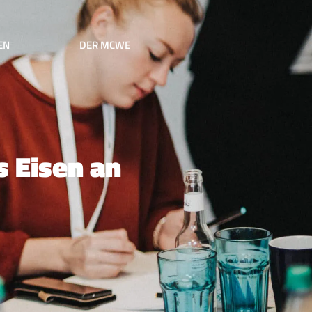
EN
DER MCWE
s Eisen an