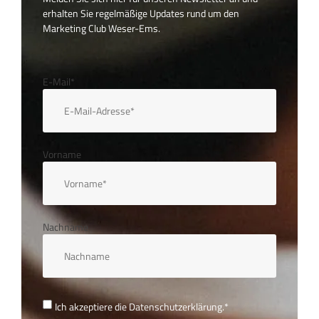
erhalten Sie regelmäßige Updates rund um den
Marketing Club Weser-Ems.
E-Mail*
Vorname
Nachname
Ich akzeptiere die
Datenschutzerklärung.
*