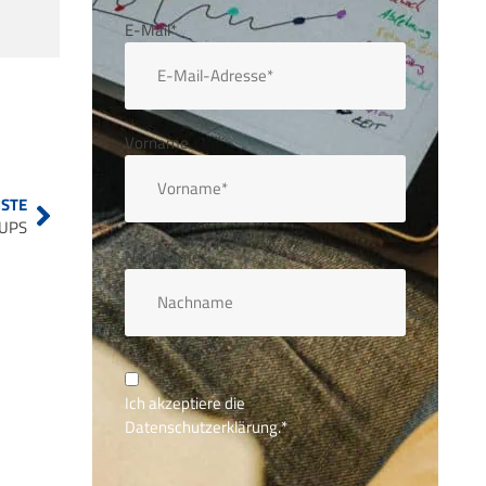
E-Mail*
Vorname
STE
TUPS
Nachname
Ich akzeptiere die
Datenschutzerklärung.
*