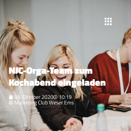
NJC-Orga-Team zum
Kochabend eingeladen
08. Oktober 2020
10:19
Marketing Club Weser Ems