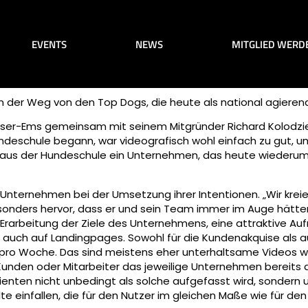
EVENTS
NEWS
MITGLIED WERD
 der Weg von den Top Dogs, die heute als national agieren
eser-Ems gemeinsam mit seinem Mitgründer Richard Kolodziej
deschule begann, war videografisch wohl einfach zu gut, um d
 aus der Hundeschule ein Unternehmen, das heute wiederum 
 Unternehmen bei der Umsetzung ihrer Intentionen. „Wir kreie
esonders hervor, dass er und sein Team immer im Auge hätt
e Erarbeitung der Ziele des Unternehmens, eine attraktive A
rn auch auf Landingpages. Sowohl für die Kundenakquise als
eo pro Woche. Das sind meistens eher unterhaltsame Videos w
en Kunden oder Mitarbeiter das jeweilige Unternehmen bereit
enten nicht unbedingt als solche aufgefasst wird, sondern 
lte einfallen, die für den Nutzer im gleichen Maße wie für d