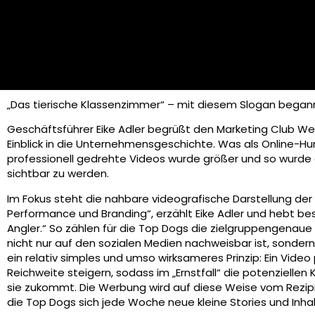
„Das tierische Klassenzimmer“ – mit diesem Slogan begann
Geschäftsführer Eike Adler begrüßt den Marketing Club W
Einblick in die Unternehmensgeschichte. Was als Online-Hun
professionell gedrehte Videos wurde größer und so wurde
sichtbar zu werden.
Im Fokus steht die nahbare videografische Darstellung der
Performance und Branding“, erzählt Eike Adler und hebt b
Angler.“ So zählen für die Top Dogs die zielgruppengenau
nicht nur auf den sozialen Medien nachweisbar ist, sonde
ein relativ simples und umso wirksameres Prinzip: Ein Vid
Reichweite steigern, sodass im „Ernstfall“ die potenziell
sie zukommt. Die Werbung wird auf diese Weise vom Rezipi
die Top Dogs sich jede Woche neue kleine Stories und Inha