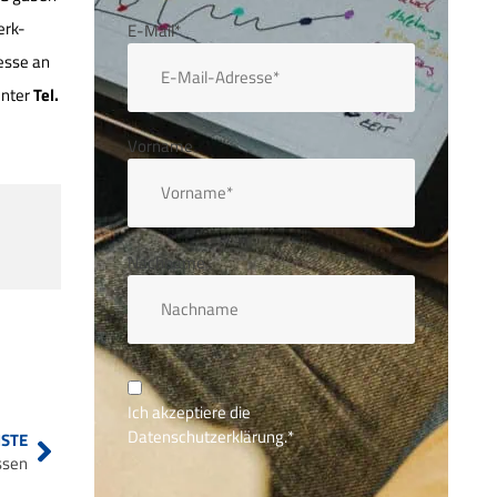
erk-
E-Mail*
esse an
unter
Tel.
Vorname
Nachname
Ich akzeptiere die
Datenschutzerklärung.
*
STE
ssen