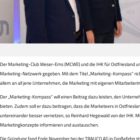
Der Marketing-Club Weser-Ems (MCWE) und die IHK für Ostfriesland u
Marketing-Netzwerk gegeben. Mit dem Titel „Marketing-Kompass“ rich
allem an all jene Unternehmen, die Marketing mit eigenen Mitarbeiteri
Der „Marketing-Kompass“ will einen Beitrag dazu leisten, den Untern
bieten. Zudem soll er dazu beitragen, dass die Marketeers in Ostfriesl
untereinander besser vernetzen, so Reinhard Hegewald von der IHK. M
Marketingkonzepte informieren und austauschen.
Die Gründung fand Ende November bei der TRAUCO AG in Großefehn st