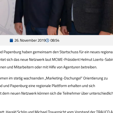
26. November 2019
08:54
nd Papenburg haben gemeinsam den Startschuss für ein neues regiona
tet sich das neue Netzwerk laut MCWE-Präsident Helmut Loerts-Sabin
nnen und Mitarbeitern oder mit Hilfe von Agenturen betreiben.
ehmen im stetig wachsenden „Marketing-Dschungel“ Orientierung zu
and und Papenburg eine regionale Plattform erhalten und sich
it dem neuen Netzwerk können sich die Teilnehmer über unterschiedlic
att. Harald Schön und Michael Trauernicht vom Vorstand der TRAUCO 