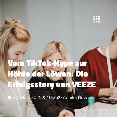
Vom TikTok-Hype zur
Höhle der Löwen: Die
Erfolgsstory von VEEZE
27. März 2025
10:26
Annika Hüve