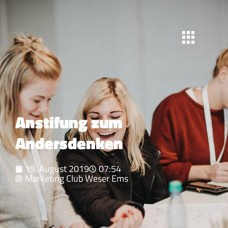
Anstifung zum
Andersdenken
19. August 2019
07:54
Marketing Club Weser Ems